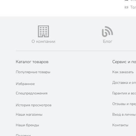
Граверы (4)
📜 То
Фрезеры (2)
Тепловые пушки (2)
Электроплиткорезы (1)
Отбойные молотки (1)
О компании
Блог
Каталог товаров
Сервис и п
Популярные товары
Как заказать
Доставка и оп
Избранное
Спецпредложения
Гарантия и во
Отзывы и пр
История просмотров
Наши магазины
Вход в личны
Наши бренды
Контакты
Подарки