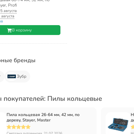
yer, Profi
:
5 августа
 августа
ыв
В корзину
рные бренды
r
Зубр
 покупателей: Пилы кольцевые
Пила кольцевая 26-64 мм, 42 мм, по
Н
дереву, Stayer, Master
д
Светлана лутовинова, 21.07.2026
Н