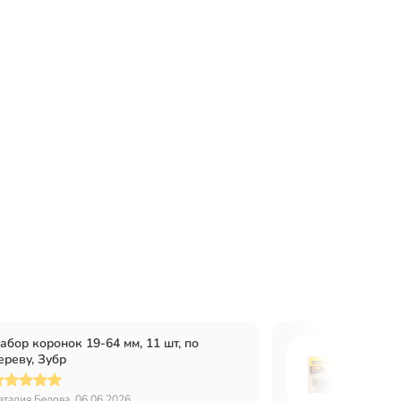
абор коронок 19-64 мм, 11 шт, по
Пила к
ереву, Зубр
Stayer,
аталия Белова, 06.06.2026
Алексан