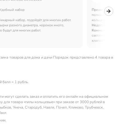
Удобный набор
Преимущества:
Налич
полный комплект - ад
икарный набор, подойдёт для многих работ.
кольцевых пил. Купил 
ырки разного диаметра, коронок много,
Недостатки:
Не обнар
о будут для многих работ.
Комментарий:
Брал д
светильников в потол
хлипковата, но работа
азина товаров для дома и дачи Порядок представлено 4 товара в
 балл = 1 рубль.
и могут сделать заказ и оплатить его онлайн на официальном
 для товара «пилы кольцевые» при заказе от 3000 рублей в
ыбков, Унеча, Стародуб, Навля, Почеп, Климово, Трубчевск,
вот.
нии.