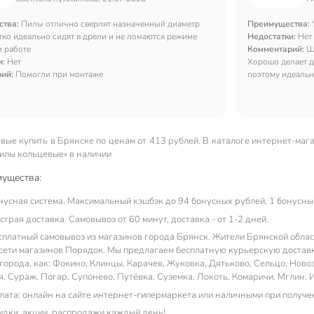
ства:
Пилы отлично сверлят назначенный диаметр
Преимущества:
тко идеально сидят в дрели и не ломаются режиме
Недостатки:
Нет
и работе
Комментарий:
Ш
и:
Нет
Хорошо делает д
рий:
Помогли при монтаже
поэтому идеальн
вые купить в Брянске по ценам от 413 рублей. В каталоге интернет-маг
пилы кольцевые» в наличии
ущества:
нусная система. Максимальный кэшбэк до 94 бонусных рублей, 1 бонусный
трая доставка. Самовывоз от 60 минут, доставка - от 1-2 дней.
сплатный самовывоз из магазинов города Брянск. Жители Брянской област
 сети магазинов Порядок. Мы предлагаем бесплатную курьерскую доставку
города, как: Фокино, Клинцы, Карачев, Жуковка, Дятьково, Сельцо, Новоз
, Сураж, Погар, Супонево, Путёвка, Суземка, Локоть, Комаричи, Мглин, И
лата: онлайн на сайте интернет-гипермаркета или наличными при получе
идки, акции, распродажи каждый день!