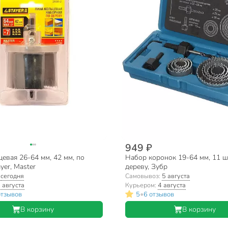
949 ₽
евая 26-64 мм, 42 мм, по
Набор коронок 19-64 мм, 11 ш
yer, Master
дереву, Зубр
:
сегодня
Самовывоз:
5 августа
 августа
Курьером:
4 августа
•
отзывов
5
6 отзывов
В корзину
В корзину