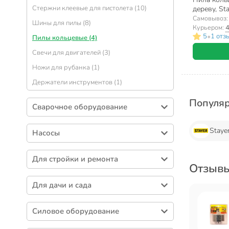
Стержни клеевые для пистолета (10)
дереву, Sta
Самовывоз
Шины для пилы (8)
Курьером:
4
•
5
1 отз
Пилы кольцевые (4)
Свечи для двигателей (3)
Ножи для рубанка (1)
Держатели инструментов (1)
Популя
Сварочное оборудование
Электроды (174)
Staye
Насосы
Комплектующие для сварки (87)
Аксессуары для насосов (85)
Маски сварщика (41)
Для стройки и ремонта
Вибрационные насосы (33)
Отзывы
Сварочные аппараты (17)
Дрели-шуруповерты аккумуляторные (40)
Дренажные насосы (31)
Для дачи и сада
Угловые шлифовальные машины (25)
Циркуляционные насосы (20)
Пилы цепные (24)
Аппараты для сварки пластиковых труб
Реле давления для насоса (17)
Силовое оборудование
(16)
Триммеры (21)
Фекальные насосы (16)
Стабилизаторы напряжения (8)