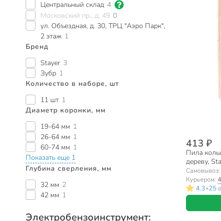
Центральный склад
4
Московский пр., д. 49
0
ул. Объездная, д. 30, ТРЦ "Аэро Парк",
2 этаж
1
Бренд
Stayer
3
Зубр
1
Количество в наборе, шт
11 шт
1
Диаметр коронки, мм
19-64 мм
1
26-64 мм
1
413 ₽
60-74 мм
1
Пила кольц
Показать еще 1
дереву, Sta
Глубина сверления, мм
Самовывоз
Курьером:
4
32 мм
2
•
4.3
25 
42 мм
1
Электробензоинструмент: