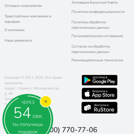
Активация Бонусной Карты
Оптовым покупателям
Политика конфиденциальности
Транспортным компаниям и
курьерам
Политика обработки
персональных данных
О компании
Пользовательское соглашение
Наши реквизиты
Согласие на обработку
персональных данных
Рекомендательные технологии
Copyright © 2011-2026. Все права
защищены.
Адрес: г. Брянск, Московский пр.,
д. 49
Телефон:
8 (800) 770-77-06
ЧЕРЕЗ
Почта:
sales@poryadok.ru
54
сек.
ты получишь
8 (800) 770-77-06
подарок