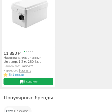
11 890 ₽
Насос канализационный,
Unipump, 1.2 м, 250 Вт,
максимальный напор 4 м, 4.8
Самовывоз:
8 августа
м³/ч, SANIVORT 255 M 7м
Курьером:
9 августа
5
1 отзыв
•
В корзину
Популярные бренды
Unipump