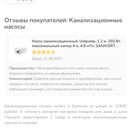
Отзывы покупателей: Канализационные
насосы
Насос канализационный, Unipump, 1.2 м, 250 Вт,
максимальный напор 4 м, 4.8 м³/ч, SANIVORT
255 M 7м
Дарья, 11.08.2023
Преимущества:
Легко разобраться что к чему подключается
Хорошо справляется со своими функциями
Комментарий:
Советуем данную модель к приобретению, как только
увидели что насос появился в порядке, сразу же его купили.
Небольшого размера, что позволяет разместить его как угодно.
Быстро всё подключается. Работает качественно. Пока что только
приобрели, но уже могу сказать что вы точно не пожалеете если
обратите своё внимание на данную модель.
Канализационные насосы купить в Брянске по ценам от 11890
рублей. В каталоге интернет-магазина товаров для дома и дачи
Порядок представлено 1 товар в категории «канализационные
насосы» в наличии