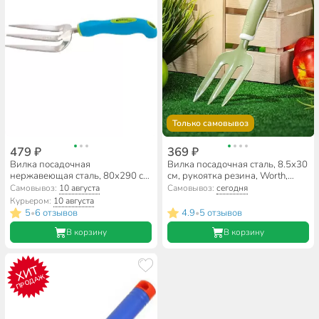
Только самовывоз
479 ₽
369 ₽
Вилка посадочная
Вилка посадочная сталь, 8.5х30
нержавеющая сталь, 80х290 см,
см, рукоятка резина, Worth,
рукоятка двухкомпонентная,
T630B01
Самовывоз:
10 августа
Самовывоз:
сегодня
Palisad, Premium plus, 62053
Курьером:
10 августа
5
6 отзывов
4.9
5 отзывов
•
•
В корзину
В корзину
ХИТ
ПРОДАЖ