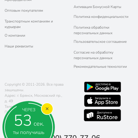
Активация Бонусной Карты
Оптовым покупателям
Политика конфиденциальности
Транспортным компаниям и
курьерам
Политика обработки
персональных данных
О компании
Пользовательское соглашение
Наши реквизиты
Согласие на обработку
персональных данных
Рекомендательные технологии
Copyright © 2011-2026. Все права
защищены.
Адрес: г. Брянск, Московский пр.,
д. 49
Телефон:
8 (800) 770-77-06
ЧЕРЕЗ
Почта:
sales@poryadok.ru
53
сек.
ты получишь