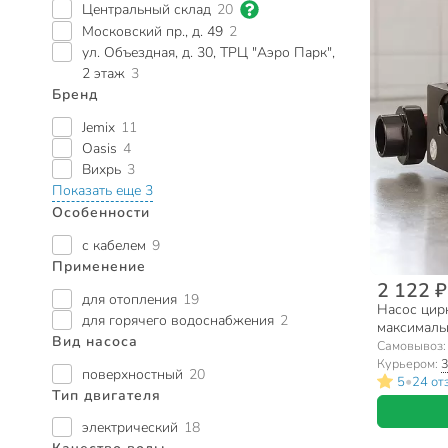
Центральный склад
20
Московский пр., д. 49
2
ул. Объездная, д. 30, ТРЦ "Аэро Парк",
2 этаж
3
Бренд
Jemix
11
Oasis
4
Вихрь
3
Показать еще 3
Особенности
с кабелем
9
Применение
2 122 ₽
для отопления
19
Насос цирку
для горячего водоснабжения
2
максимальн
Вид насоса
кабелем, 
Самовывоз
Курьером:
3
поверхностный
20
•
5
24 от
Тип двигателя
электрический
18