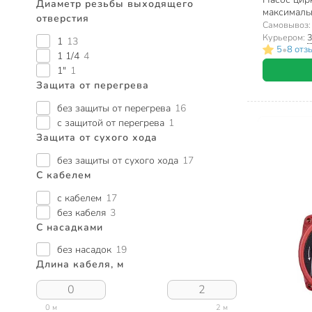
Диаметр резьбы выходящего
максимальн
отверстия
ЦРН-32/4
Самовывоз
Курьером:
3
1
13
•
5
8 отз
1 1/4
4
1"
1
Защита от перегрева
без защиты от перегрева
16
с защитой от перегрева
1
Защита от сухого хода
без защиты от сухого хода
17
С кабелем
с кабелем
17
без кабеля
3
С насадками
без насадок
19
Длина кабеля, м
0 м
2 м