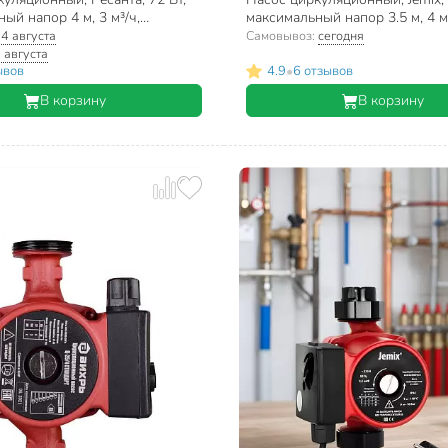
ый напор 4 м, 3 м³/ч,
максимальный напор 3.5 м, 4 
25/4-180
:
4 августа
Самовывоз:
сегодня
 августа
•
ывов
4.9
6 отзывов
В корзину
В корзину