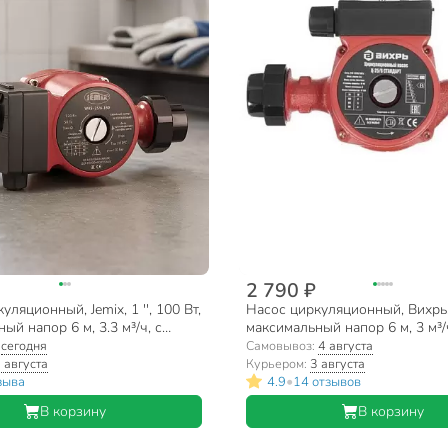
2 790 ₽
ляционный, Jemix, 1 '', 100 Вт,
Насос циркуляционный, Вихрь, 1
ый напор 6 м, 3.3 м³/ч, с
максимальный напор 6 м, 3 м³/
ЦН-25/6-180
Стандарт Ц-25/6
:
сегодня
Самовывоз:
4 августа
 августа
Курьером:
3 августа
•
зыва
4.9
14 отзывов
В корзину
В корзину