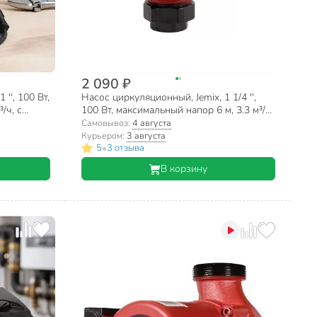
2 090 ₽
'', 100 Вт,
Насос циркуляционный, Jemix, 1 1/4 '',
/ч, с
100 Вт, максимальный напор 6 м, 3.3 м³/ч,
с кабелем, ЦН-32/6-180
Самовывоз:
4 августа
Курьером:
3 августа
•
5
3 отзыва
В корзину