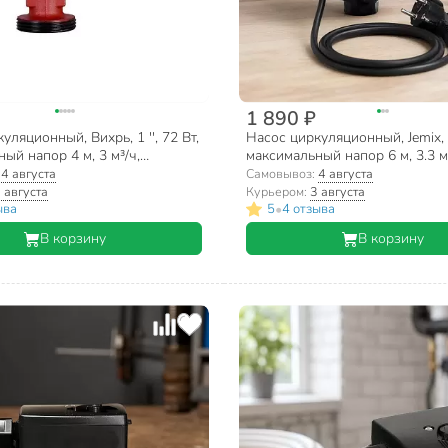
1 890 ₽
уляционный, Вихрь, 1 '', 72 Вт,
Насос циркуляционный, Jemix, 1 
ый напор 4 м, 3 м³/ч,
максимальный напор 6 м, 3.3 м³
-25/4
кабелем, ЦН-25/6-130
:
4 августа
Самовывоз:
4 августа
 августа
Курьером:
3 августа
•
ыва
5
4 отзыва
В корзину
В корзину