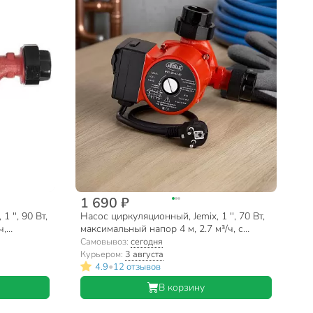
1 690 ₽
 '', 90 Вт,
Насос циркуляционный, Jemix, 1 '', 70 Вт,
ч,
максимальный напор 4 м, 2.7 м³/ч, с
кабелем, ЦН-25/4-180
Самовывоз:
сегодня
Курьером:
3 августа
•
4.9
12 отзывов
В корзину