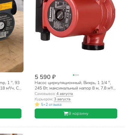
5 590 ₽
, 1 '', 93
Насос циркуляционный, Вихрь, 1 1/4 '',
18 м³/ч, CP
245 Вт, максимальный напор 8 м, 7.8 м³/ч,
Стандарт Ц-32/8
Самовывоз:
4 августа
Курьером:
3 августа
•
5
2 отзыва
В корзину