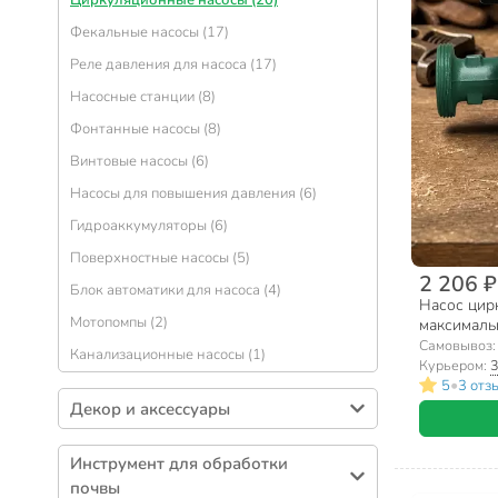
Циркуляционные насосы (20)
Черенки (16)
Дренаж для цветов (25)
Фекальные насосы (17)
Рукомойники (15)
Торфяные горшки и таблетки (23)
Реле давления для насоса (17)
Вилы (14)
Парники (14)
Насосные станции (8)
Ремкомплекты (8)
Теплоизлучатели, лампы для растений (10)
Фонтанные насосы (8)
Биотуалеты (7)
Кашпо подвесные (6)
Винтовые насосы (6)
Плодосъемники, приспособления для сбора
Побелка садовая (6)
Насосы для повышения давления (6)
листьев (5)
Садовый вар (6)
Гидроаккумуляторы (6)
Лопаты для снега (5)
Подставки под горшок (1)
Поверхностные насосы (5)
Косы, серпы (3)
2 206 ₽
Блок автоматики для насоса (4)
Ледорубы (2)
Насос цирку
Мотопомпы (2)
максимальн
Самовывоз
Канализационные насосы (1)
Курьером:
3
•
5
3 отз
Декор и аксессуары
Ограждения (63)
Инструмент для обработки
Декоративные ограждения (57)
почвы