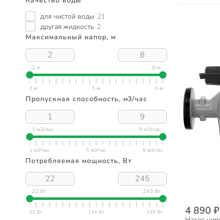
Качество воды
для чистой воды
21
другая жидкость
2
Максимальный напор, м
2 м
8 м
Пропускная способность, м3/час
1 м3/час
9 м3/час
Потребляемая мощность, Вт
22 Вт
245 Вт
4 890 ₽
Насос цирк