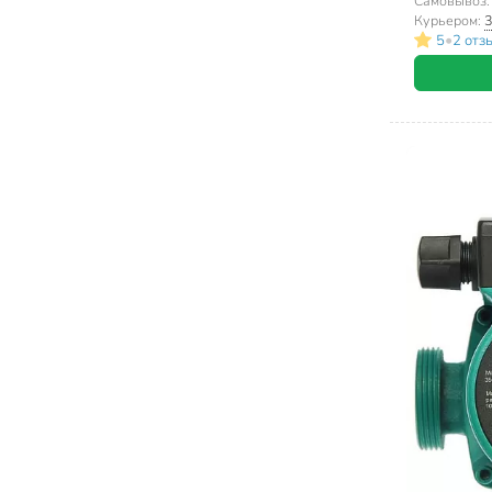
кабелем, 
Самовывоз
Курьером:
3
•
5
2 отз