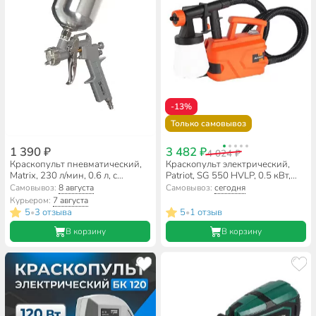
-13%
Только самовывоз
1 390 ₽
3 482 ₽
4 024 ₽
Краскопульт пневматический,
Краскопульт электрический,
Matrix, 230 л/мин, 0.6 л, с
Patriot, SG 550 HVLP, 0.5 кВт,
верхним бачком, 1.2, 1.5, 1.8
850 л/мин, 0.7 л, 50 DIN/сек,
Самовывоз:
8 августа
Самовывоз:
сегодня
мм, 1.2, 1.5, 1.8 мм, 57314
170303510
Курьером:
7 августа
5
3 отзыва
5
1 отзыв
•
•
В корзину
В корзину