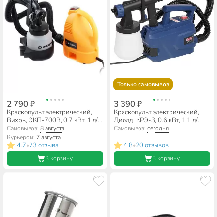
Только самовывоз
2 790 ₽
3 390 ₽
Краскопульт электрический,
Краскопульт электрический,
Вихрь, ЭКП-700В, 0.7 кВт, 1 л/
Диолд, КРЭ-3, 0.6 кВт, 1.1 л/
мин, 0.8 л, 80 DIN/сек, с нижним
мин, 0.7 л, 60 DIN/сек, 2.6 мм,
Самовывоз:
8 августа
Самовывоз:
сегодня
бачком, 2.6 мм, 72/17/1
10131040
Курьером:
7 августа
4.7
23 отзыва
4.8
20 отзывов
•
•
В корзину
В корзину