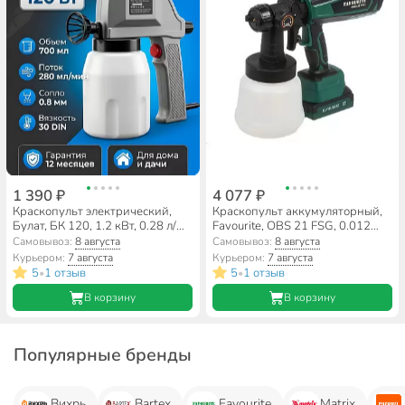
1 390 ₽
4 077 ₽
Краскопульт электрический,
Краскопульт аккумуляторный,
Булат, БК 120, 1.2 кВт, 0.28 л/
Favourite, OBS 21 FSG, 0.012
мин, 0.7 л, 30 DIN/сек, с нижним
кВт, 0.6 л/мин, 0.8 л, 40 DIN/сек,
Самовывоз:
8 августа
Самовывоз:
8 августа
бачком, 0.8 мм, 218100120
с нижним бачком, 1х2 Ач,
Курьером:
7 августа
Курьером:
7 августа
155502721
5
1 отзыв
5
1 отзыв
•
•
В корзину
В корзину
Популярные бренды
Вихрь
Bartex
Favourite
Matrix