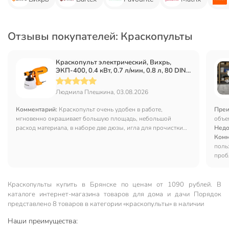
Отзывы покупателей: Краскопульты
Краскопульт электрический, Вихрь,
ЭКП-400, 0.4 кВт, 0.7 л/мин, 0.8 л, 80 DIN/
сек, с нижним бачком, 2.5 мм, 72/17/2
Людмила Плешкина, 03.08.2026
Комментарий:
Краскопульт очень удобен в работе,
Преи
мгновенно окрашивает большую площадь, небольшой
объе
расход материала, в наборе две дюзы, игла для прочистки
Недо
канала.
Комм
поль
проб
Краскопульты купить в Брянске по ценам от 1090 рублей. В
каталоге интернет-магазина товаров для дома и дачи Порядок
представлено 8 товаров в категории «краскопульты» в наличии
Наши преимущества: