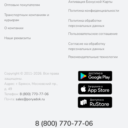
Активация Бонусной Карты
Оптовым покупателям
Политика конфиденциальности
Транспортным компаниям и
курьерам
Политика обработки
персональных данных
О компании
Пользовательское соглашение
Наши реквизиты
Согласие на обработку
персональных данных
Рекомендательные технологии
Copyright © 2011-2026. Все права
защищены.
Адрес: г. Брянск, Московский пр.,
д. 49
Телефон:
8 (800) 770-77-06
Почта:
sales@poryadok.ru
8 (800) 770-77-06