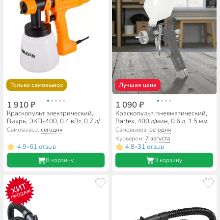
Только самовывоз
Лучшая цена
1 910 ₽
1 090 ₽
Краскопульт электрический,
Краскопульт пневматический,
Вихрь, ЭКП-400, 0.4 кВт, 0.7 л/
Bartex, 400 л/мин, 0.6 л, 1.5 мм
мин, 0.8 л, 80 DIN/сек, с нижним
Самовывоз:
сегодня
Самовывоз:
сегодня
бачком, 2.5 мм, 72/17/2
Курьером:
7 августа
4.9
61 отзыв
4.8
31 отзыв
•
•
В корзину
В корзину
ХИТ
ПРОДАЖ