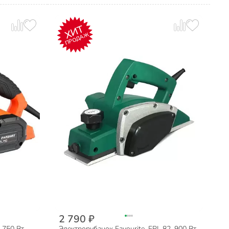
ХИТ
ПРОДАЖ
2 790 ₽
 750 Вт,
Электрорубанок Favourite, FPL 82, 900 Вт,