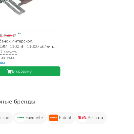
8 640 ₽
банок Интерскол,
ЭМ, 1100 Вт, 11000 об/мин,
5 мм
:
7 августа
 августа
ыва
В корзину
рные бренды
рскол
Favourite
Patriot
Ресанта