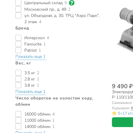
Центральный склад
5
Московский пр., д. 49
2
ул. Объездная, д. 30, ТРЦ "Аэро Парк",
2 этаж
4
Бренд
Интерскол
4
Favourite
1
Patriot
1
Показать еще 1
Вес, кг
3.5 кг
2
2.8 кг
1
9 490 ₽
3.8 кг
1
Показать еще 1
Электрору
Р-110/1100
Число оборотов на холостом ходу,
мм, 3 мм
Самовывоз
об/мин
Курьером:
6
•
5
17 от
16000 об/мин
4
11000 об/мин
1
14000 об/мин
1
Показать еще 1