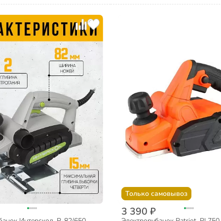
Только самовывоз
3 390 ₽
анок Интерскол, Р-82/650,
Электрорубанок Patriot, PL750,