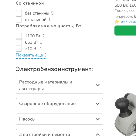
Со станиной
650 Вт, 16
Самовывоз
без станины
5
Курьером:
6
с станиной
1
•
5
7 отз
Потребляемая мощность, Вт
1100 Вт
2
650 Вт
1
710 Вт
1
Показать еще 3
Электробензоинструмент:
Расходные материалы и
аксессуары
Сверла (690)
Сварочное оборудование
Абразивные диски (499)
Электроды (174)
Пильные диски (173)
Насосы
Комплектующие для сварки (87)
Коронки сверлильные (127)
Аксессуары для насосов (85)
Маски сварщика (41)
Насадки для инструмента (96)
Для стройки и ремонта