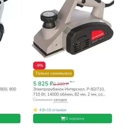
-9%
Только самовывоз
5 825 ₽
6 390 ₽
/800, 800
Электрорубанок Интерскол, Р-82/710,
710 Вт, 14000 об/мин, 82 мм, 2 мм, со
станиной
Самовывоз:
сегодня
•
4.8
10 отзывов
В корзину