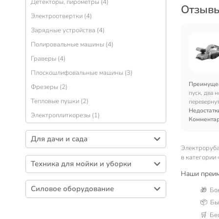
Детекторы, пирометры (4)
Отзывы
Электроотвертки (4)
Зарядные устройства (4)
Полировальные машины (4)
Граверы (4)
Плоскошлифовальные машины (3)
Преимуще
Фрезеры (2)
пуск, два 
Тепловые пушки (2)
перевернут
Недостатк
Электроплиткорезы (1)
Коммента
Для дачи и сада
Электроруба
Пилы цепные (25)
в категории 
Техника для мойки и уборки
Триммеры (21)
Наши преим
Мойки высокого давления (13)
Газонокосилки (11)
Силовое оборудование
🎁 Бо
Строительные пылесосы, воздуходувки (4)
Садовые ножницы и кусторезы (10)
📦 Быс
Стабилизаторы напряжения (7)
Бензокультиваторы (4)
🛒 Бе
Компрессоры (5)