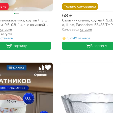
цена
Только самовывоз
68 ₽
теклокерамика, круглый, 3 шт,
Салатник стекло, круглый, 9х3.
см, 0.5, 0.8, 1.4 л, с крышкой,
л, Шеф, Pasabahce, 53483 TMP
iks, W-3X1059/245501
:
сегодня
Самовывоз:
сегодня
 августа
•
 отзывов
5
149 отзывов
В корзину
В корзину