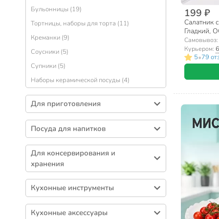
Бульонницы (19)
199 ₽
Салатник с
Тортницы, наборы для торта (11)
Гладкий, О
Креманки (9)
Самовывоз
Курьером:
6
Соусники (5)
•
5
79 от
Супники (5)
Наборы керамической посуды (4)
Для приготовления
Кастрюли (428)
Посуда для напитков
Сковороды (310)
Кружки (434)
Формы для выпечки (259)
Для консервирования и
Чайники (139)
Наборы посуды (111)
хранения
Бокалы (133)
Ковшики (54)
Контейнеры пищевые (215)
Стаканы (104)
Кухонные инструменты
Крышки для посуды (50)
Банки (177)
Чайные пары (69)
Кухонная навеска (216)
Казаны (48)
Термосы и термокружки (131)
Кухонные аксессуары
Чайники заварочные (64)
Ножи кухонные (121)
Горшочки для запекания (47)