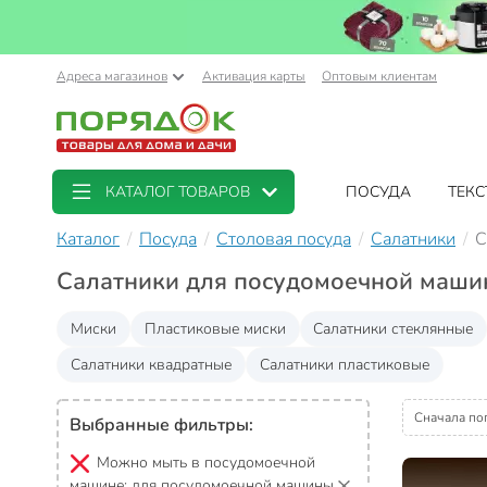
Адреса магазинов
Активация карты
Оптовым клиентам
КАТАЛОГ ТОВАРОВ
ПОСУДА
ТЕКС
Каталог
Посуда
Столовая посуда
Салатники
С
Салатники для посудомоечной маш
Миски
Пластиковые миски
Салатники стеклянные
Салатники квадратные
Салатники пластиковые
Сначала по
Выбранные фильтры:
Можно мыть в посудомоечной
машине:
для посудомоечной машины