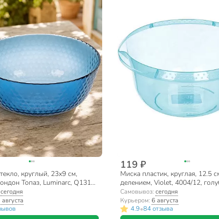
119 ₽
текло, круглый, 23х9 см,
Миска пластик, круглая, 12.5 см
ндон Топаз, Luminarc, Q1316,
делением, Violet, 4004/12, гол
:
сегодня
Самовывоз:
сегодня
 августа
Курьером:
6 августа
•
зывов
4.9
84 отзыва