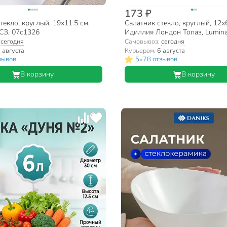
173 ₽
текло, круглый, 19х11.5 см,
Салатник стекло, круглый, 12х
СЗ, 07с1326
Идиллия Лондон Топаз, Lumina
синий
:
сегодня
Самовывоз:
сегодня
 августа
Курьером:
6 августа
•
зывов
5
78 отзывов
В корзину
В корзину