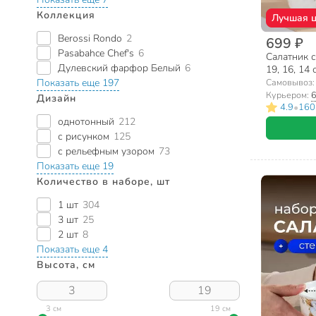
Коллекция
Лучшая 
Berossi Rondo
2
699 ₽
Pasabahce Chef's
6
Салатник с
Дулевский фарфор Белый
6
19, 16, 14 
Эдем, Dan
Самовывоз
Показать еще 197
Курьером:
6
Дизайн
•
4.9
160
однотонный
212
с рисунком
125
с рельефным узором
73
Показать еще 19
Количество в наборе, шт
1 шт
304
3 шт
25
2 шт
8
Показать еще 4
Высота, см
3 см
19 см