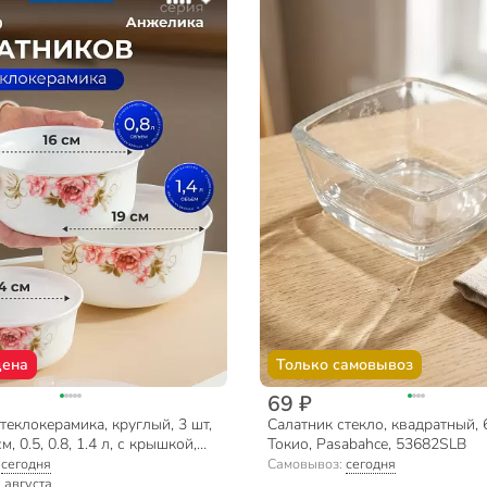
цена
Только самовывоз
69 ₽
теклокерамика, круглый, 3 шт,
Салатник стекло, квадратный, 6
см, 0.5, 0.8, 1.4 л, с крышкой,
Токио, Pasabahce, 53682SLB
 упаковка, Анжелика, Daniks,
:
сегодня
Самовывоз:
сегодня
3-T36
 августа