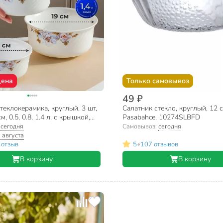
цена
Только самовывоз
49 ₽
теклокерамика, круглый, 3 шт,
Салатник стекло, круглый, 12 с
см, 0.5, 0.8, 1.4 л, с крышкой,
Pasabahce, 10274SLBFD
aniks, BY14HDW-3-T36
:
сегодня
Самовывоз:
сегодня
 августа
•
 отзыв
5
107 отзывов
В корзину
В корзину