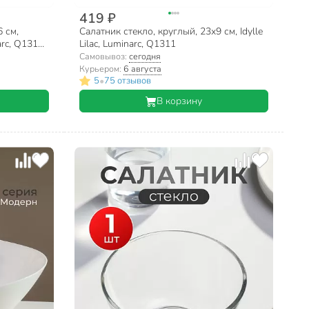
419 ₽
6 см,
Салатник стекло, круглый, 23х9 см, Idylle
rc, Q1317,
Lilac, Luminarc, Q1311
Самовывоз:
сегодня
Курьером:
6 августа
•
5
75 отзывов
В корзину