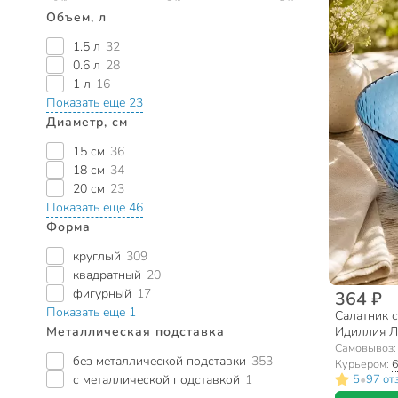
Объем, л
1.5 л
32
0.6 л
28
1 л
16
Показать еще 23
Диаметр, см
15 см
36
18 см
34
20 см
23
Показать еще 46
Форма
круглый
309
квадратный
20
фигурный
17
364 ₽
Показать еще 1
Салатник с
Металлическая подставка
Идиллия Ло
синий
Самовывоз
без металлической подставки
353
Курьером:
6
с металлической подставкой
1
•
5
97 от