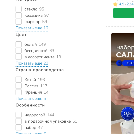
•
4.9
224
стекло
95
керамика
97
фарфор
59
Показать еще 10
Цвет
белый
149
бесцветный
63
в ассортименте
13
Показать еще 20
Страна производства
Китай
193
Россия
117
Франция
14
Показать еще 5
Особенности
недорогой
144
в подарочной упаковке
61
набор
47
Показать еще 7