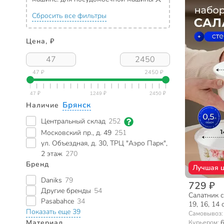
Сбросить все фильтры
Цена, ₽
47 ₽
2450 ₽
Брянск
Наличие
Центральный склад
252
Московский пр., д. 49
251
ул. Объездная, д. 30, ТРЦ "Аэро Парк",
2 этаж
270
Бренд
Лучшая 
Daniks
79
729 ₽
Другие бренды
54
Салатник с
Pasabahce
34
19, 16, 14 
Показать еще 39
подарочная
Самовывоз
BY14HDW-
Курьером:
6
Материал