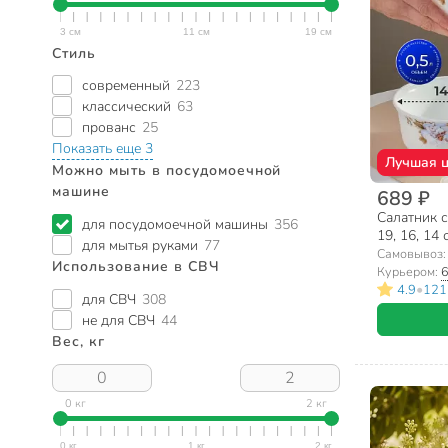
Стиль
современный
223
классический
63
прованс
25
Показать еще 3
Лучшая 
Можно мыть в посудомоечной
машине
689 ₽
Салатник с
для посудомоечной машины
356
19, 16, 14 
для мытья руками
77
Орлеан, D
Самовывоз
Использование в СВЧ
Курьером:
6
•
4.9
121
для СВЧ
308
не для СВЧ
44
Вес, кг
0 кг
2 кг