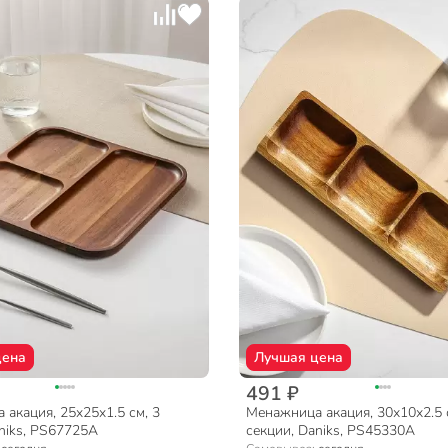
цена
Лучшая цена
491 ₽
акация, 25x25x1.5 см, 3
Менажница акация, 30х10х2.5 
niks, PS67725A
секции, Daniks, PS45330A