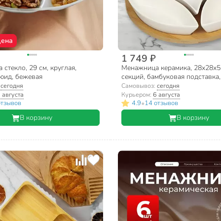
цена
1 749 ₽
стекло, 29 см, круглая,
Менажница керамика, 28х28х5 
юид, бежевая
секций, бамбуковая подставка
:
сегодня
Самовывоз:
сегодня
 августа
Курьером:
6 августа
•
отзывов
4.9
14 отзывов
В корзину
В корзину