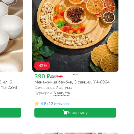
-42%
390 ₽
669 ₽
 мл, 6
Менажница бамбук, 3 секции, Y4-6964
, Y6-2293
Самовывоз:
7 августа
Курьером:
6 августа
•
4.8
12 отзывов
В корзину