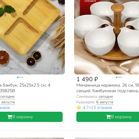
1 490 ₽
бамбук, 25x25x2.5 см, 4
Менажница керамика, 26 см, 90
S35825B
секций, бамбуковая подставка
:
сегодня
Самовывоз:
сегодня
 августа
Курьером:
6 августа
•
зывов
4.7
13 отзывов
В корзину
В корзину