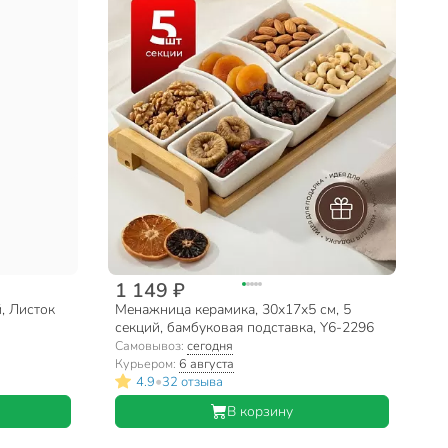
1 149 ₽
, Листок
Менажница керамика, 30х17х5 см, 5
секций, бамбуковая подставка, Y6-2296
Самовывоз:
сегодня
Курьером:
6 августа
•
4.9
32 отзыва
В корзину