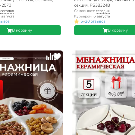
6-2570
секций, PS38324B
:
сегодня
Самовывоз:
сегодня
 августа
Курьером:
6 августа
•
зывов
5
20 отзывов
В корзину
В корзину