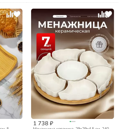
1 738 ₽
см, 5
Менажница керамика, 29х29х4.5 см, 240