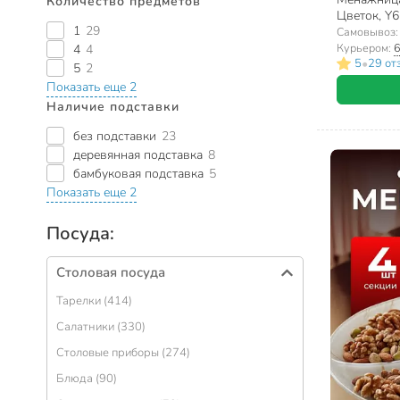
Количество предметов
Цветок, Y
1
29
Самовывоз
Курьером:
6
4
4
•
5
29 от
5
2
Показать еще 2
Наличие подставки
без подставки
23
деревянная подставка
8
бамбуковая подставка
5
Показать еще 2
Посуда:
Столовая посуда
Тарелки (414)
Салатники (330)
Столовые приборы (274)
Блюда (90)