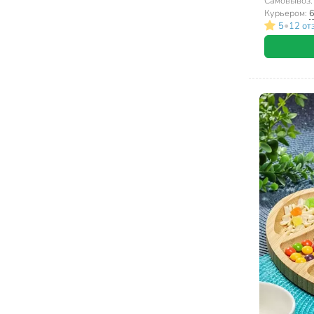
Самовывоз
Курьером:
6
•
5
12 от