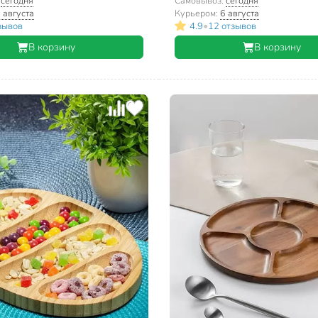
:
сегодня
Самовывоз:
сегодня
 августа
Курьером:
6 августа
•
зывов
4.9
12 отзывов
В корзину
В корзину