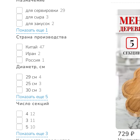
Назначение
для сервировки
29
для сыра
3
для закусок
2
Показать еще 1
Страна производства
Китай
47
Иран
2
Россия
1
Диаметр, см
29 см
4
25 см
3
30 см
3
Показать еще 5
Число секций
4
12
3
11
5
10
729 ₽
Показать еще 3
Менажница 