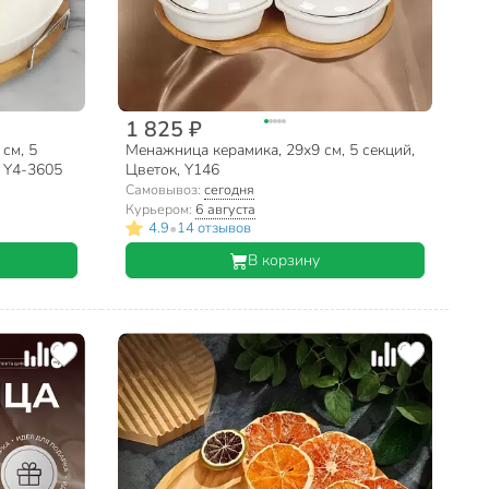
1 825 ₽
см, 5
Менажница керамика, 29х9 см, 5 секций,
, Y4-3605
Цветок, Y146
Самовывоз:
сегодня
Курьером:
6 августа
•
4.9
14 отзывов
В корзину