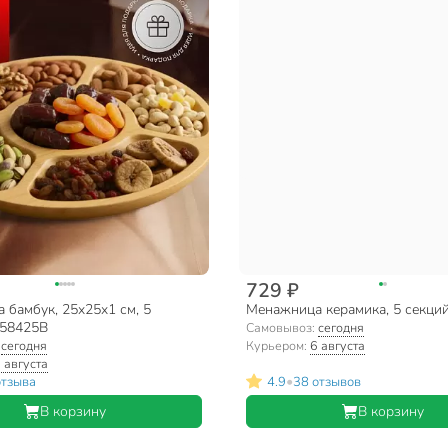
729 ₽
 бамбук, 25x25x1 см, 5
Менажница керамика, 5 секций
S58425B
Самовывоз:
сегодня
:
сегодня
Курьером:
6 августа
 августа
•
отзыва
4.9
38 отзывов
В корзину
В корзину