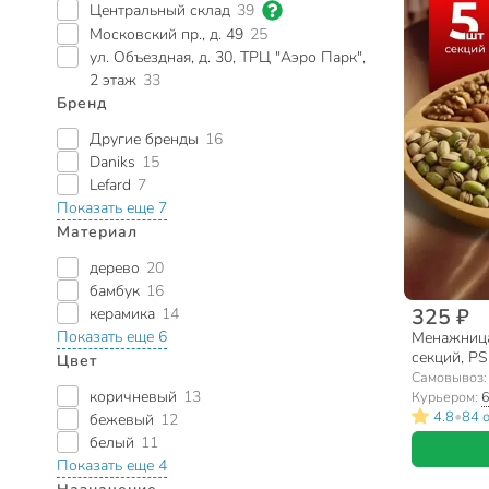
Центральный склад
39
Московский пр., д. 49
25
ул. Объездная, д. 30, ТРЦ "Аэро Парк",
2 этаж
33
Бренд
Другие бренды
16
Daniks
15
Lefard
7
Показать еще 7
Материал
дерево
20
бамбук
16
325 ₽
керамика
14
Показать еще 6
Менажница
секций, P
Цвет
Самовывоз
коричневый
13
Курьером:
6
•
4.8
84 
бежевый
12
белый
11
Показать еще 4