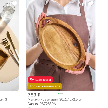
Лучшая цена
Только самовывоз
789 ₽
см, 3
Менажница акация, 30х17.5х2.5 см,
Daniks, PS72830A