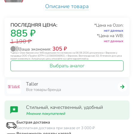
Описание товара
ПОСЛЕДНЯЯ ЦЕНА:
*Цена на Ozon:
885 ₽
нет данных
*Цена на WB:
1 190 ₽
нет данных
305 ₽
Ваша экономия:
*Цена с Озон банком или WB кошельком по состоянию на 06.08.2026 для региона г. Воронеж у
продавца ООО «Прайм» (ОГРН 1233600006903, г. Воронеж, Волгоградская 32). В течение дня цена
может изменяться. Актуальную цену уточняйте на сайте маркетплейса.
Выбрать аналог
Taller
Все товары бренда
Стильный, качественный, удобный
Мнение покупателей
Быстрая доставка
Бесплатная доставка при заказе от 3 000 ₽
Возможность оплаты картой