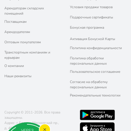
Условия продажи товаров
Арендаторам складских
помещений
Подарочные сертификаты
Поставщикам
Бонусная программа
Арендодателям
Активация Бонусной Карты
Оптовым покупателям
Политика конфиденциальности
Транспортным компаниям и
курьерам
Политика обработки
персональных данных
О компании
Пользовательское соглашение
Наши реквизиты
Согласие на обработку
персональных данных
Рекомендательные технологии
Copyright © 2011-2026. Все права
защищены.
Адрес: г. Брянск, Московский пр.,
д. 49
ЧЕРЕЗ