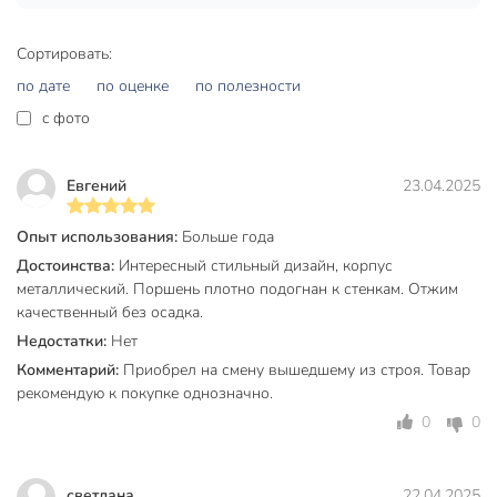
в любое время сможете насладиться любимым напитком.
Сортировать:
Создан для тех, кто ценит качество, стиль и комфорт.
по дате
по оценке
по полезности
Вы можете приобрести «Френч-пресс 0.6 л, стекло, Taller,
c фото
TR-32346» и другие товары в нашем интернет-магазине в
Брянске по низким ценам и с бесплатным самовывозом.
Евгений
23.04.2025
Техническая информация
Высота, см
19 см
Опыт использования:
Больше года
Достоинства:
Интересный стильный дизайн, корпус
Объем, л
0.6 л
металлический. Поршень плотно подогнан к стенкам. Отжим
качественный без осадка.
Диаметр, см
9 см
Недостатки:
Нет
Бренд
Taller
Комментарий:
Приобрел на смену вышедшему из строя. Товар
рекомендую к покупке однозначно.
Страна производства
Китай
0
0
стекло
пластик
Материал
нержавеющая
светлана
22.04.2025