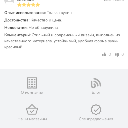
сталь
Опыт использования:
Только купил
Цвет
черный
Достоинства:
Качество и цена.
для кофе
Недостатки:
Не обнаружила.
Назначение
для чая
Комментарий:
Стильный и современный дизайн, выполнен из
качественного материала, устойчивый, удобная форма ручки,
в подарочной
Особенности
красивый.
упаковке
0
0
Артикул производителя
TR-32346
Вес в упаковке
515 г
Габариты упаковки
21 x 12 x 12 см
О компании
Блог
Наши магазины
Спецпредложения