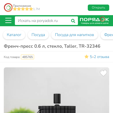
Приложение
Открыть
1.7M
Каталог
Посуда
Посуда для напитков
Фре
Френч-пресс 0.6 л, стекло, Taller, TR-32346
5
2 отзыва
•
Код товара:
485765