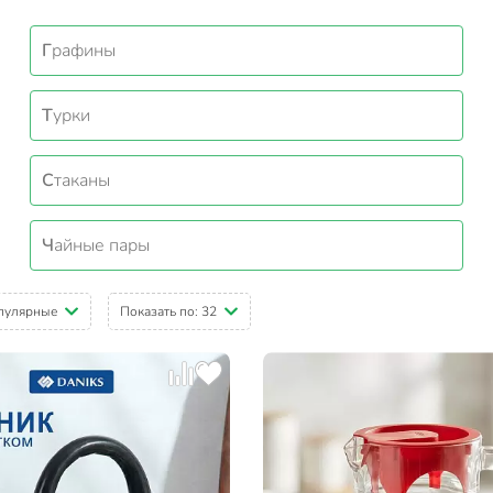
Графины
Турки
Стаканы
Чайные пары
пулярные
Показать по:
32