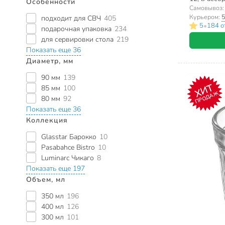
Особенности
Самовывоз
Курьером:
5
подходит для СВЧ
405
•
5
184 о
подарочная упаковка
234
для сервировки стола
219
Показать еще 36
Диаметр, мм
90 мм
139
ХИТ
85 мм
100
ПРОДАЖ
80 мм
92
Показать еще 36
Коллекция
Glasstar Барокко
10
Pasabahce Bistro
10
Luminarc Чикаго
8
Показать еще 197
Объем, мл
350 мл
196
400 мл
126
300 мл
101