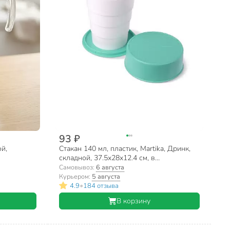
93 ₽
ой,
Стакан 140 мл, пластик, Martika, Дринк,
складной, 37.5х28х12.4 см, в
ассортименте, С64
Самовывоз:
6 августа
Курьером:
5 августа
•
4.9
184 отзыва
В корзину