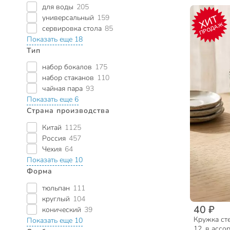
для воды
205
универсальный
159
ХИТ
ПРОДАЖ
сервировка стола
85
Показать еще 18
Тип
набор бокалов
175
набор стаканов
110
чайная пара
93
Показать еще 6
Страна производства
Китай
1125
Россия
457
Чехия
64
Показать еще 10
Форма
тюльпан
111
круглый
104
40 ₽
конический
39
Кружка сте
Показать еще 10
12, в ассо