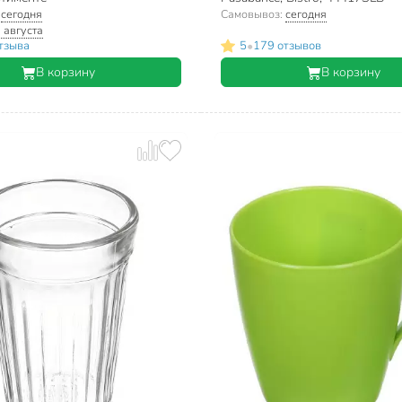
:
сегодня
Самовывоз:
сегодня
 августа
•
тзыва
5
179 отзывов
В корзину
В корзину