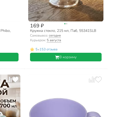
169 ₽
 Phibo,
Кружка стекло, 215 мл, Паб, 55341SLB
Самовывоз:
сегодня
Курьером:
5 августа
•
5
153 отзыва
В корзину