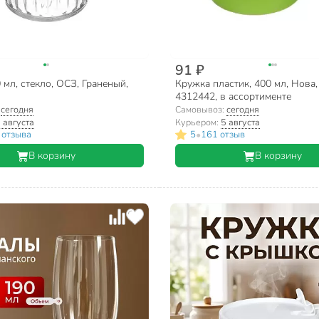
91 ₽
 мл, стекло, ОСЗ, Граненый,
Кружка пластик, 400 мл, Нова,
4312442, в ассортименте
:
сегодня
Самовывоз:
сегодня
 августа
Курьером:
5 августа
•
 отзыва
5
161 отзыв
В корзину
В корзину