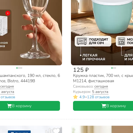
125 ₽
шампанского, 190 мл, стекло, 6
Кружка пластик, 700 мл, с крыш
hce, Bistro, 44419B
М1214, фисташковая
:
сегодня
Самовывоз:
сегодня
 августа
Курьером:
5 августа
•
 отзывов
4.9
128 отзывов
В корзину
В корзину