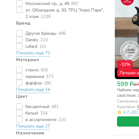
Московский пр., д. 49
997
ул. Объездная, д. 30, ТРЦ "Аэро Парк",
2 этаж
1239
Бренд
Другие бренды
496
Daniks
223
Lefard
161
Показать еще 72
Материал
-32%
стекло
600
Лучшая 
керамика
373
599 ₽
фарфор
280
87
Показать еще 14
Чайник нер
свистком, 
Цвет
бакелитова
Самовывоз
бесцветный
481
Курьером:
5
•
4.7
201
белый
334
в ассортименте
210
Показать еще 27
Назначение