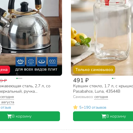
цена
Только самовывоз
491 ₽
9 ₽
жавеющая сталь, 2.7 л, со
Кувшин стекло, 1.7 л, с крышк
зеркальный, ручка
Pasabahce, Luna, 43544B
я, Daniks, индукция, M-001
:
сегодня
Самовывоз:
сегодня
 августа
•
 отзыв
5
190 отзывов
В корзину
В корзину