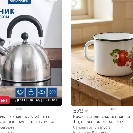
цена
579 ₽
жавеющая сталь, 2.5 л, со
Кружка сталь, эмалированное 
матовый, ручка пластиковая,
1 л, с носиком, Керченский
ндукция, MSY-021M
металлургический завод, 4010
:
сегодня
Самовывоз:
6 августа
ассортименте
 августа
Курьером:
5 августа