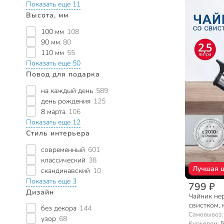
Показать еще 11
Высота, мм
100 мм
108
90 мм
80
110 мм
55
Показать еще 50
Повод для подарка
на каждый день
589
день рождения
125
8 марта
106
Показать еще 12
Стиль интерьера
современный
601
классический
38
Лучшая 
скандинавский
10
Показать еще 3
799 ₽
Дизайн
Чайник нер
свистком, 
без декора
144
Daniks, и
Самовывоз
узор
68
Курьером:
5