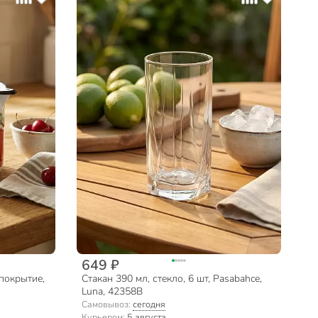
649 ₽
покрытие,
Стакан 390 мл, стекло, 6 шт, Pasabahce,
Luna, 42358B
4-072/4, в
Самовывоз:
сегодня
Курьером:
5 августа