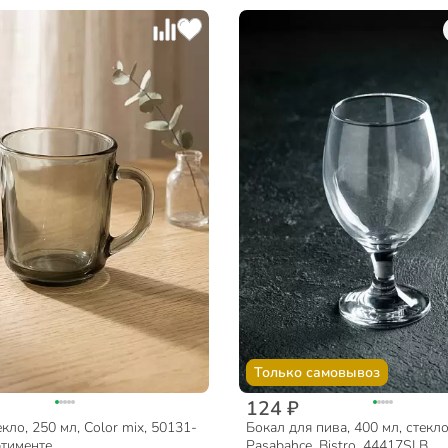
Только самовывоз
124 ₽
кло, 250 мл, Color mix, 50131-
Бокал для пива, 400 мл, стекло
ртименте
Pasabahce, Bistro, 44417SLB