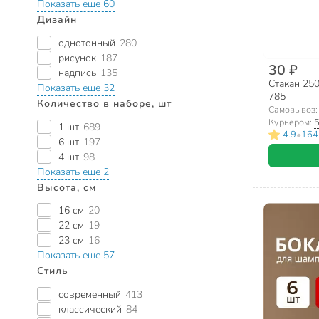
Показать еще 60
Дизайн
однотонный
280
рисунок
187
30 ₽
надпись
135
Стакан 250
Показать еще 32
785
Количество в наборе, шт
Самовывоз
Курьером:
5
1 шт
689
•
4.9
164
6 шт
197
4 шт
98
Показать еще 2
Высота, см
16 см
20
22 см
19
23 см
16
Показать еще 57
Стиль
современный
413
классический
84