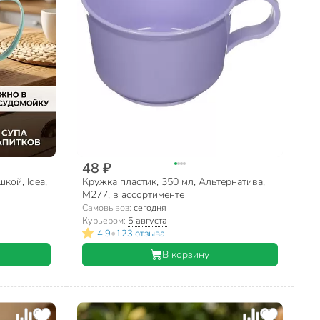
48 ₽
кой, Idea,
Кружка пластик, 350 мл, Альтернатива,
М277, в ассортименте
Самовывоз:
сегодня
Курьером:
5 августа
•
4.9
123 отзыва
В корзину