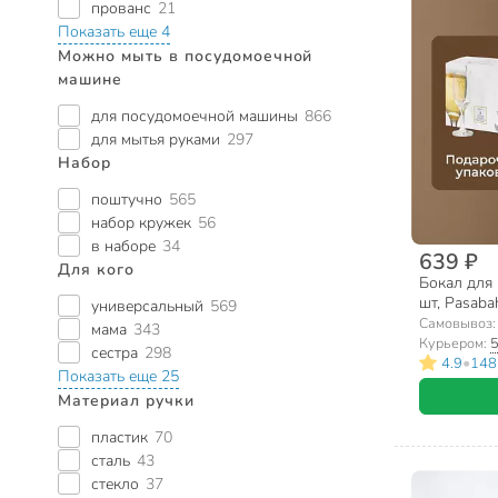
прованс
21
Показать еще 4
Можно мыть в посудомоечной
машине
для посудомоечной машины
866
для мытья руками
297
Набор
поштучно
565
набор кружек
56
в наборе
34
639 ₽
Для кого
Бокал для 
шт, Pasaba
универсальный
569
Самовывоз
мама
343
Курьером:
5
сестра
298
•
4.9
148
Показать еще 25
Материал ручки
пластик
70
сталь
43
стекло
37