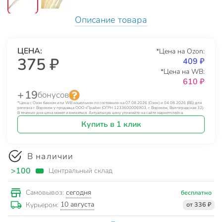
Описание товара
ЦЕНА:
*Цена на Ozon:
375 ₽
409 ₽
*Цена на WB:
610 ₽
+ 19
бонусов
*Цена с Озон банком или WB кошельком по состоянию на 07.08.2026 (Озон) и 04.08.2026 (ВБ) для
региона г. Воронеж у продавца ООО «Прайм» (ОГРН 1233600006903, г. Воронеж, Волгоградская 32).
В течение дня цена может изменяться. Актуальную цену уточняйте на сайте маркетплейса.
Купить в 1 клик
В наличии
>100
Центральный склад
сегодня
Самовывоз:
бесплатно
10 августа
Курьером:
от 336 ₽