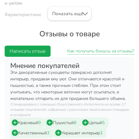
и уютом.
Показать ещё
Характеристики:
Высота: 60 см.
Отзывы о товаре
Цвет: белый.
Материал: сухоцвет.
Написать отзыв
Как получить бонусы за отзывы?
15 штук в букете.
Мнение покупателей
Преимущества:
Эти декоративные сухоцветы прекрасно дополнят
Не вызывает аллергических реакций и не содержит
интерьер, придавая ему уют. Они отличаются красотой и
вредных веществ.
пышностью, а также прочным стеблем. При этом стоит
учитывать, что некоторые веточки могут осыпаться, и
Сухоцветы - универсальный декоративный элемент,
желательно отпарить их для придания большего объема.
который легко вписывается практически в любой
Сгенерировано с помощью Искусственного Интеллекта на основе 17
интерьер.
отзывов покупателей, собранных с различных тематических площадок
Напоминая о природе, сухоцветы будут
в интернете
способствовать снижению стресса.
Красивый
9
Пушистый
8
Целый
5
Качественный
3
Украшает интерьер
3
Данный декоративный элемент позволит приятно