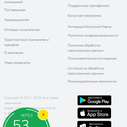
помещений
Подарочные сертификаты
Поставщикам
Бонусная программа
Арендодателям
Активация Бонусной Карты
Оптовым покупателям
Политика конфиденциальности
Транспортным компаниям и
курьерам
Политика обработки
персональных данных
О компании
Пользовательское соглашение
Наши реквизиты
Согласие на обработку
персональных данных
Рекомендательные технологии
Copyright © 2011-2026. Все права
защищены.
Адрес: г. Брянск, Московский пр.,
д. 49
ЧЕРЕЗ
52
Телефон:
8 (800) 770-77-06
Почта:
sales@poryadok.ru