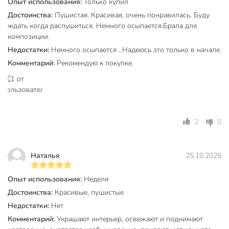
для дома
Опыт использования:
Только купил
для офиса
Достоинства:
Пушистая. Красивая, очень понравилась. Буду
в гостиную
ждать когда распушиться. Немного осыпается.Брала для
Назначение
для кафе
композиции.
на балкон
Недостатки:
Немного осыпается . Надеюсь это только в начале.
на кухню
Комментарий:
Рекомендую к покупке.
на свадьбу
кантри
Стиль
колониальный
ретро
2
0
Вид цветка
сухоцвет
Y6-
Артикул производителя
Наталья
25.10.2025
10396/A300071
Модель
Сухоцветы
Опыт использования:
Неделя
Достоинства:
Красивые, пушистые
Вес в упаковке
35 г
Недостатки:
Нет
Габариты упаковки
7 x 6 x 60 см
Комментарий:
Украшают интерьер, освежают и поднимают