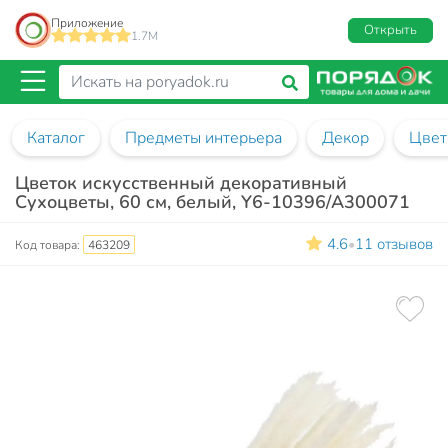
Приложение
Открыть
1.7M
Каталог
Предметы интерьера
Декор
Цвет
Цветок искусственный декоративный
Сухоцветы, 60 см, белый, Y6-10396/A300071
4.6
11 отзывов
•
Код товара:
463209