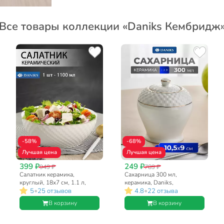
Все товары коллекции «Daniks Кембридж
-58%
-68%
Лучшая цена
Лучшая цена
399 ₽
249 ₽
949 ₽
789 ₽
Салатник керамика,
Сахарница 300 мл,
круглый, 18х7 см, 1.1 л,
керамика, Daniks,
•
•
5
25 отзывов
4.8
22 отзыва
Кембридж, Daniks
Кембридж
В корзину
В корзину