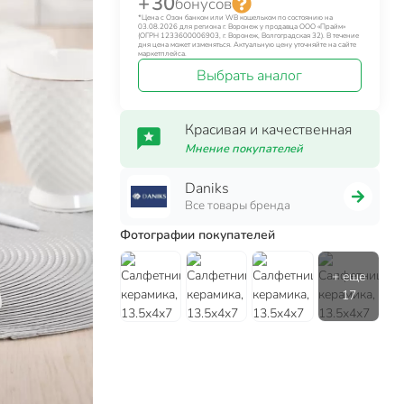
+ 30
бонусов
*Цена с Озон банком или WB кошельком по состоянию на
03.08.2026 для региона г. Воронеж у продавца ООО «Прайм»
(ОГРН 1233600006903, г. Воронеж, Волгоградская 32). В течение
дня цена может изменяться. Актуальную цену уточняйте на сайте
маркетплейса.
Выбрать аналог
Красивая и качественная
Мнение покупателей
Daniks
Все товары бренда
Фотографии покупателей