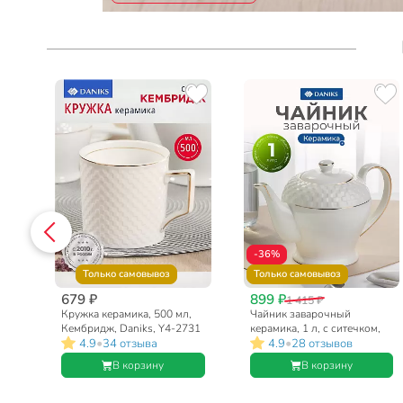
-36%
Только самовывоз
Только самовывоз
679 ₽
899 ₽
1 415 ₽
е,
Кружка керамика, 500 мл,
Чайник заварочный
Кембридж, Daniks, Y4-2731
керамика, 1 л, с ситечком,
•
•
4.9
34 отзыва
4.9
28 отзывов
Daniks, Кембридж
В корзину
В корзину