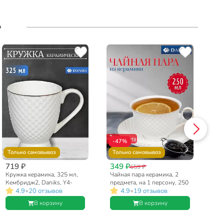
»
-47%
-
Только самовывоз
Только самовывоз
То
719 ₽
349 ₽
39
659 ₽
Кружка керамика, 325 мл,
Чайная пара керамика, 2
Та
Кембридж2, Daniks, Y4-
предмета, на 1 персону, 250
кер
•
•
4.9
20 отзывов
4.9
19 отзывов
2733
мл, Daniks, Кембридж
Ке
В корзину
В корзину