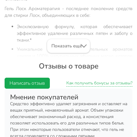
Гель Лоск Ароматерапия - последнее поколение средств
для стирки Лоск, объединяющих в себе:
Эксклюзивную формулу, которая обеспечивает
эффективное удаление различных пятен и заботу о
ткани.*
Показать ещё
Уникальное сочетание притягательных ароматов
цветов и 100% натуральных эфирных масел, которое
подарит вещам длительную свежесть и чарующий
Отзывы о товаре
аромат.
* По сравнению со стиркой порошком производства ООО
Написать отзыв
Как получить бонусы за отзывы?
"Хенкель Рус".
Мнение покупателей
Состав:
5-15 % анионных ПАВ; < 5 % неионогенных ПАВ,
Средство эффективно удаляет загрязнения и оставляет на
фосфонатов, мыла, энзимов, консерванта, красителя,
вещах приятный, ненавязчивый аромат. Объем упаковки
отдушки (в т.ч. бензилсалицилата).
обеспечивает экономичный расход, а консистенция
позволяет использовать его для различных типов белья.
Характеристики:
При этом некоторые пользователи отмечают, что гель не
Объем: 2,92 л;
всегда справляется со сложными пятнами.