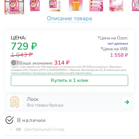
Описание товара
ЦЕНА:
*Цена на Ozon:
729 ₽
нет данных
*Цена на WB:
1 043 ₽
1 558 ₽
314 ₽
Ваша экономия:
*Цена с Озон банком или WB кошельком по состоянию на 02.08.2026 для региона г. Воронеж у
продавца ООО «Прайм» (ОГРН 1233600006903, г. Воронеж, Волгоградская 32). В течение дня цена
может изменяться. Актуальную цену уточняйте на сайте маркетплейса.
Купить в 1 клик
Лоск
Все товары бренда
В наличии
~
Центральный склад