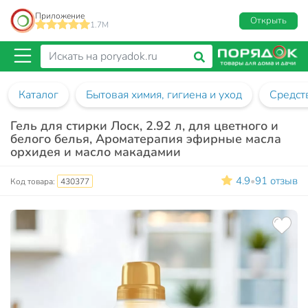
Приложение
Открыть
1.7M
Каталог
Бытовая химия, гигиена и уход
Средств
Гель для стирки Лоск, 2.92 л, для цветного и
белого белья, Ароматерапия эфирные масла
орхидея и масло макадамии
4.9
91 отзыв
•
Код товара:
430377