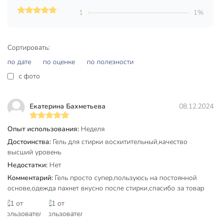
для цветного и
Назначение
1
1%
белого белья
машинный
Тип стирки
ручной
Сортировать:
по дате
по оценке
по полезности
бутылка
Вид упаковки
канистра
c фото
Ароматерапия
эфирные масла
Екатерина Бахметьева
08.12.2024
Модель
орхидея и масло
макадамии
Опыт использования:
Неделя
Достоинства:
Гель для стирки восхитительный,качество
Вес в упаковке
3.16 кг
высший уровень
Габариты упаковки
33 x 12 x 20 см
Недостатки:
Нет
Комментарий:
Гель просто супер,пользуюсь на постоянной
основе,одежда пахнет вкусно после стирки,спасибо за товар