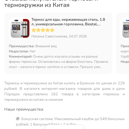
термокружки из Китая
Термос для еды, нержавеющая сталь, 1.8
л, универсальная горловина, Biostal,
колба нержавеющая сталь, NG-1800-1
Наталья Савостьянова, 24.07.2026
Преимущества:
Внешний вид
Преи
Недостатки:
Нет
корп
Комментарий:
Очень долго изучала отзывы на разные
Удоб
фирмы термосов. Остановилась на фирме Биосталь. Провела
Недо
опыт - налила в термос кипяток и оставила. Прошло уже
больше суток, а вода очень горячая.
Термосы и термокружки из Китая купить в Брянске по ценам от 229
рублей. В каталоге интернет-магазина товаров для дома и дачи
Порядок представлено 162 товара в категории «термосы и
термокружки из китая» в наличии
Наши преимущества:
🎁 Бонусная система. Максимальный кэшбэк до 549 бонусных
рублей, 1 бонусный балл = 1 рубль.