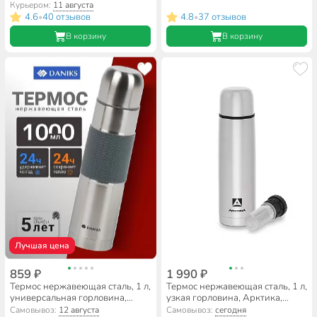
сталь, серебристый, SL-150GX
нержавеющая сталь, NG-1200-
Курьером:
11 августа
1
4.6
40 отзывов
4.8
37 отзывов
•
•
В корзину
В корзину
Лучшая цена
859 ₽
1 990 ₽
Термос нержавеющая сталь, 1 л,
Термос нержавеющая сталь, 1 л,
универсальная горловина,
узкая горловина, Арктика,
Daniks, колба нержавеющая
колба нержавеющая сталь, с
Самовывоз:
12 августа
Самовывоз:
сегодня