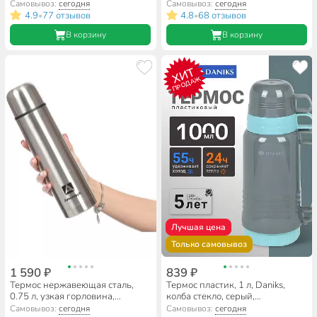
колба нержавеющая сталь, с
нержавеющая сталь, графит,
Самовывоз:
сегодня
Самовывоз:
сегодня
чехлом, NВ-750В
SL-NT015-met-grpht
4.9
77 отзывов
4.8
68 отзывов
•
•
В корзину
В корзину
ХИТ
ПРОДАЖ
Лучшая цена
Только самовывоз
1 590 ₽
839 ₽
Термос нержавеющая сталь,
Термос пластик, 1 л, Daniks,
0.75 л, узкая горловина,
колба стекло, серый,
Арктика, колба нержавеющая
бирюзовый, CA-100
Самовывоз:
сегодня
Самовывоз:
сегодня