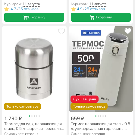
серебристый, SL-100GX
нержавеющая сталь, изумруд,
Курьером:
11 августа
Курьером:
11 августа
SL-NT015-328
4.7
26 отзывов
4.9
25 отзывов
•
•
В корзину
В корзину
Лучшая цена
Только самовывоз
Только самовывоз
1 790 ₽
659 ₽
Термос для еды, нержавеющая
Термос нержавеющая сталь, 0.5
сталь, 0.5 л, широкая горловина,
л, универсальная горловина,
Арктика, колба нержавеющая
Daniks, Пыльца, колба
Самовывоз:
сегодня
Самовывоз:
сегодня