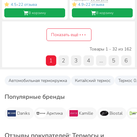
зеленый, 306-800А
4.5
22 отзыва
4.9
22 отзыва
•
•
В корзину
В корзину
Показать ещё
Товары 1 - 32 из 162
1
2
3
4
...
5
6
Автомобильная термокружка
Китайский термос
Термос 0
Популярные бренды
Daniks
Арктика
Kamille
Biostal
Отзывы покупателей: Термосы и