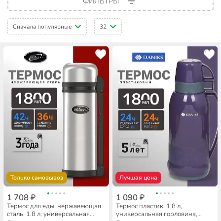
ФИЛЬТРЫ
Сначала популярные
32
Только самовывоз
Лучшая цена
1 708 ₽
1 090 ₽
Термос для еды, нержавеющая
Термос пластик, 1.8 л,
сталь, 1.8 л, универсальная
универсальная горловина,